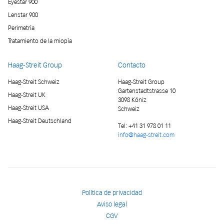
Eyestar 900
Lenstar 900
Perimetría
Tratamiento de la miopía
Haag-Streit Group
Contacto
Haag-Streit Schweiz
Haag-Streit Group
Gartenstadtstrasse 10
Haag-Streit UK
3098 Köniz
Haag-Streit USA
Schweiz
Haag-Streit Deutschland
Tel:
+41 31 978 01 11
info@haag-streit.com
Política de privacidad
Aviso legal
CGV