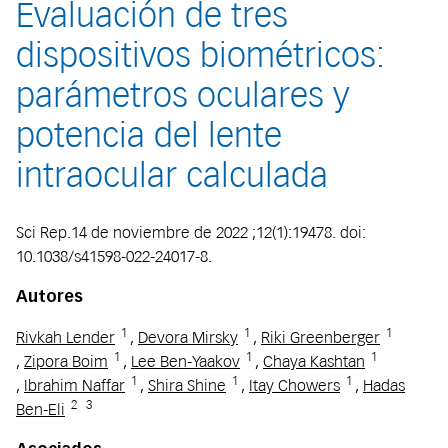
Evaluación de tres
dispositivos biométricos:
parámetros oculares y
potencia del lente
intraocular calculada
Sci Rep.14 de noviembre de 2022 ;12(1):19478. doi:
10.1038/s41598-022-24017-8.
Autores
1
1
1
Rivkah Lender
,
Devora Mirsky
,
Riki Greenberger
1
1
1
,
Zipora Boim
,
Lee Ben-Yaakov
,
Chaya Kashtan
1
1
1
,
Ibrahim Naffar
,
Shira Shine
,
Itay Chowers
,
Hadas
2
3
Ben-Eli