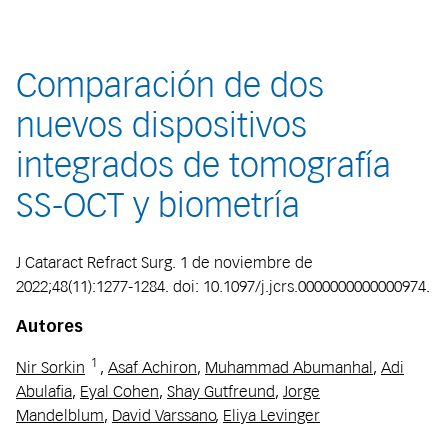
Comparación de dos
nuevos dispositivos
integrados de tomografía
SS-OCT y biometría
J Cataract Refract Surg. 1 de noviembre de
2022;48(11):1277-1284. doi: 10.1097/j.jcrs.0000000000000974.
Autores
1
Nir Sorkin
,
Asaf Achiron
,
Muhammad Abumanhal
,
Adi
Abulafia
,
Eyal Cohen
,
Shay Gutfreund
,
Jorge
Mandelblum
,
David Varssano
,
Eliya Levinger