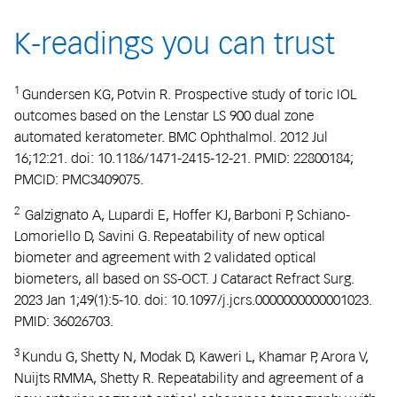
K-readings you can trust
1
Gundersen KG, Potvin R. Prospective study of toric IOL
outcomes based on the Lenstar LS 900 dual zone
automated keratometer. BMC Ophthalmol. 2012 Jul
16;12:21. doi: 10.1186/1471-2415-12-21. PMID: 22800184;
PMCID: PMC3409075.
2
Galzignato A, Lupardi E, Hoffer KJ, Barboni P, Schiano-
Lomoriello D, Savini G. Repeatability of new optical
biometer and agreement with 2 validated optical
biometers, all based on SS-OCT. J Cataract Refract Surg.
2023 Jan 1;49(1):5-10. doi: 10.1097/j.jcrs.0000000000001023.
PMID: 36026703.
3
Kundu G, Shetty N, Modak D, Kaweri L, Khamar P, Arora V,
Nuijts RMMA, Shetty R. Repeatability and agreement of a