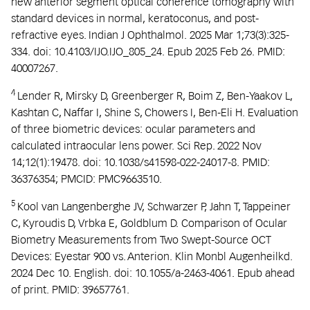
new anterior segment optical coherence tomography with
standard devices in normal, keratoconus, and post-
refractive eyes. Indian J Ophthalmol. 2025 Mar 1;73(3):325-
334. doi: 10.4103/IJO.IJO_805_24. Epub 2025 Feb 26. PMID:
40007267.
4
Lender R, Mirsky D, Greenberger R, Boim Z, Ben-Yaakov L,
Kashtan C, Naffar I, Shine S, Chowers I, Ben-Eli H. Evaluation
of three biometric devices: ocular parameters and
calculated intraocular lens power. Sci Rep. 2022 Nov
14;12(1):19478. doi: 10.1038/s41598-022-24017-8. PMID:
36376354; PMCID: PMC9663510.
5
Kool van Langenberghe JV, Schwarzer P, Jahn T, Tappeiner
C, Kyroudis D, Vrbka E, Goldblum D. Comparison of Ocular
Biometry Measurements from Two Swept-Source OCT
Devices: Eyestar 900 vs. Anterion. Klin Monbl Augenheilkd.
2024 Dec 10. English. doi: 10.1055/a-2463-4061. Epub ahead
of print. PMID: 39657761.