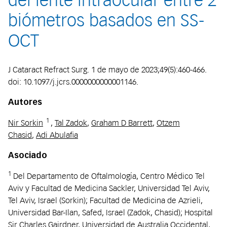
del lente intraocular entre 2
biómetros basados en SS-
OCT
J Cataract Refract Surg. 1 de mayo de 2023;49(5):460-466.
doi: 10.1097/j.jcrs.0000000000001146.
Autores
1
Nir Sorkin
,
Tal Zadok
,
Graham D Barrett
,
Otzem
Chasid
,
Adi Abulafia
Asociado
1
Del Departamento de Oftalmología, Centro Médico Tel
Aviv y Facultad de Medicina Sackler, Universidad Tel Aviv,
Tel Aviv, Israel (Sorkin); Facultad de Medicina de Azrieli,
Universidad Bar-Ilan, Safed, Israel (Zadok, Chasid); Hospital
Sir Charles Gairdner, Universidad de Australia Occidental,