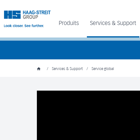
Produits
Services & Support
/
Services & Support
/
Service global