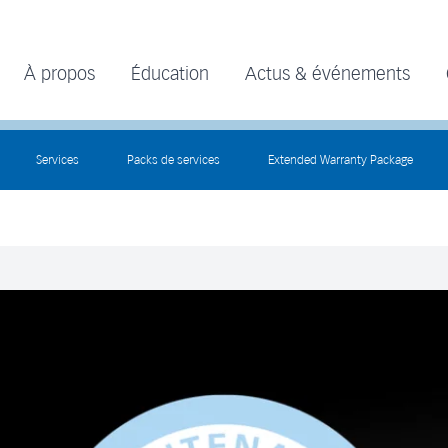
À propos
Éducation
Actus & événements
Services
Packs de services
Extended Warranty Package