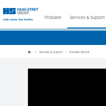
Produkte
Services & Support
/
Services & Support
/
Globaler Service