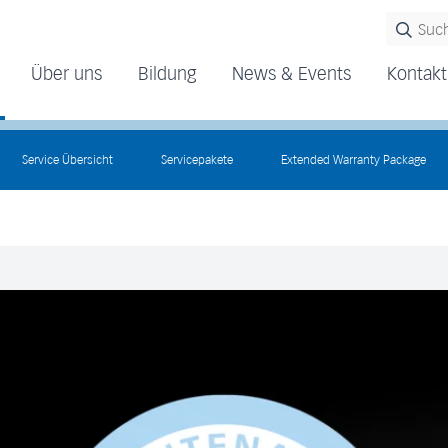
Über uns
Bildung
News & Events
Kontakt
Service Übersicht
Servicepakete
Extended Warranty Package