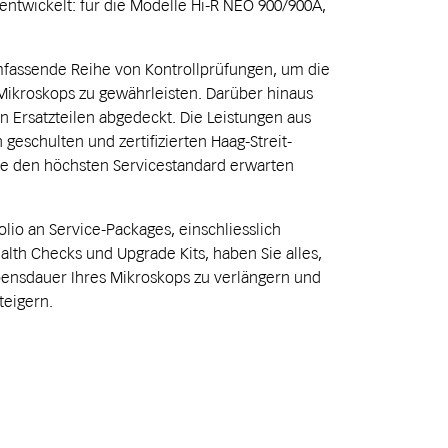
ntwickelt: für die Modelle Hi-R NEO 900/900A,
mfassende Reihe von Kontrollprüfungen, um die
 Mikroskops zu gewährleisten. Darüber hinaus
on Ersatzteilen abgedeckt. Die Leistungen aus
eschulten und zertifizierten Haag-Streit-
Sie den höchsten Servicestandard erwarten
io an Service-Packages, einschliesslich
lth Checks und Upgrade Kits, haben Sie alles,
bensdauer Ihres Mikroskops zu verlängern und
teigern.