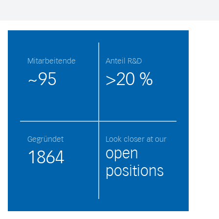
Mitarbeitende
Anteil R&D
~95
>20 %
Gegründet
Look closer at our
open
1864
positions