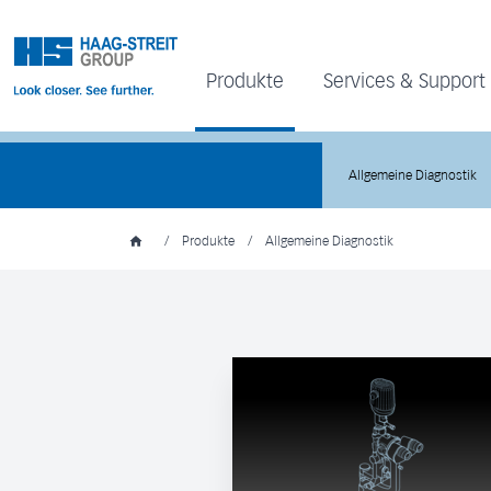
Produkte
Services & Support
Allgemeine Diagnostik
/
Produkte
/
Allgemeine Diagnostik