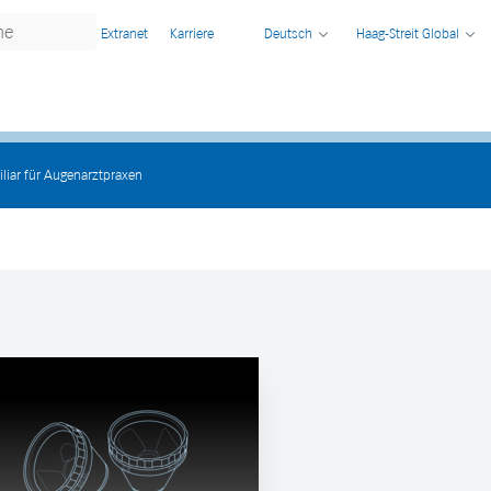
Extranet
Karriere
Deutsch
Haag-Streit Global
liar für Augenarztpraxen