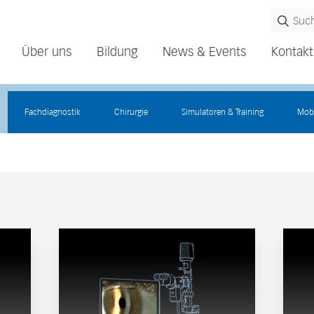
Über uns
Bildung
News & Events
Kontakt
Fachdiagnostik
Chirurgie
Simulatoren & Training
Mobi