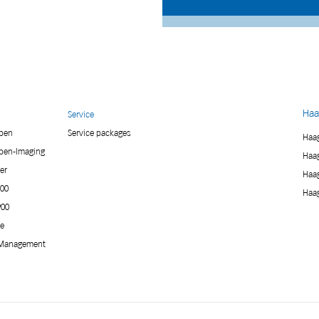
Haa
Service
mpen
Service packages
Haag
pen-Imaging
Haag
er
Haag
900
Haag
900
ie
Management