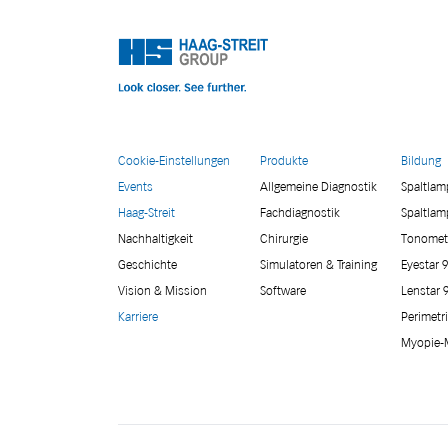
Cookie-Einstellungen
Produkte
Bildung
Events
Allgemeine Diagnostik
Spaltla
Haag-Streit
Fachdiagnostik
Spaltlam
Nachhaltigkeit
Chirurgie
Tonomet
Geschichte
Simulatoren & Training
Eyestar 
Vision & Mission
Software
Lenstar 
Karriere
Perimetr
Myopie-