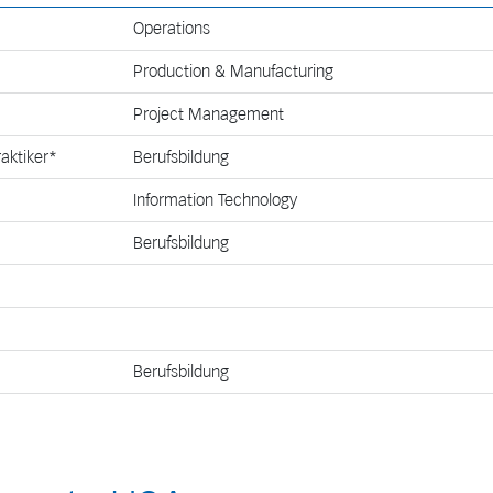
Keine Auswahl
Operations
Research & Development
Production & Manufacturing
Finance
Project Management
Operations
aktiker*
Berufsbildung
Sales & Marketing
Information Technology
Human Resources
Berufsbildung
Information Technology
Production & Manufacturing
Customer Service
Berufsbildung
Berufsbildung
Quality Management & Regulatory
Affairs