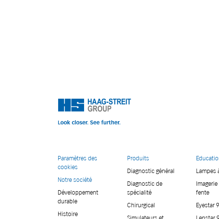
Paramètres des
Produits
Educati
cookies
Diagnostic général
Lampes à
Notre société
Diagnostic de
Imagerie 
Développement
spécialité
fente
durable
Chirurgical
Eyestar 
Histoire
Simulateurs et
Lenstar 