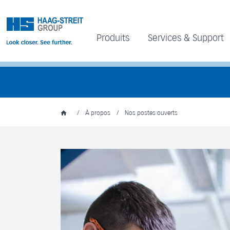
Produits
Services & Support
/
À propos
/
Nos postes ouverts