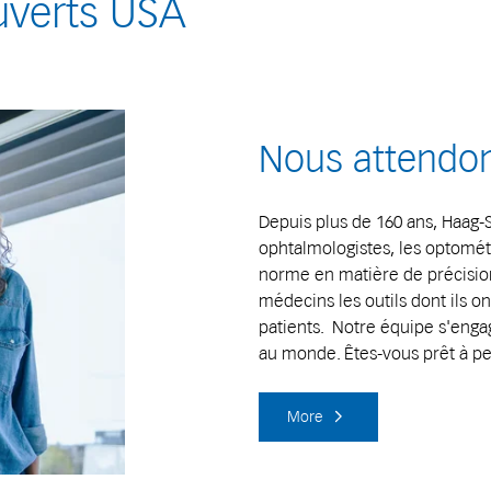
uverts USA
Project Management
Nous attendon
Depuis plus de 160 ans, Haag-St
ophtalmologistes, les optométr
norme en matière de précision,
médecins les outils dont ils o
patients. Notre équipe s'engag
au monde. Êtes-vous prêt à per
More