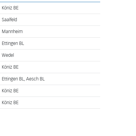
Keine Auswahl
Köniz BE
Mannheim
Saalfeld
Wedel
Mannheim
Saalfeld
Ettingen BL
Köniz BE
Wedel
Ettingen BL
Köniz BE
Aesch BL
Ettingen BL, Aesch BL
Köniz BE
Köniz BE