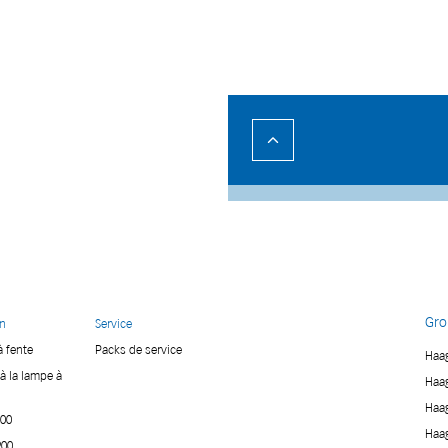
Gro
on
Service
 fente
Packs de service
Haag
à la lampe à
Haag
Haag
900
Haag
900