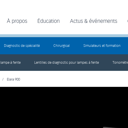
À propos
Éducation
Actus & événements
Diagnostic de spécialité
Chirurgical
Simulateurs et formation
 lampe à fente
Lentilles de diagnostic pour lampes à fente
Tonomètr
/
Elara 900