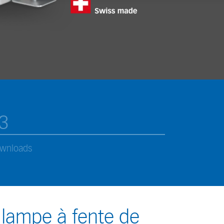
3
wnloads
 lampe à fente de