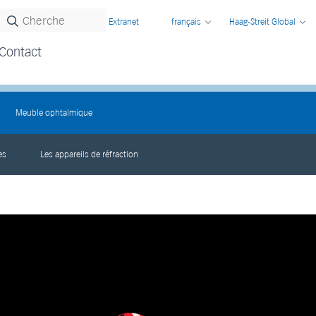
Extranet
français
Haag-Streit Global
Contact
Meuble ophtalmique
es
Les appareils de réfraction