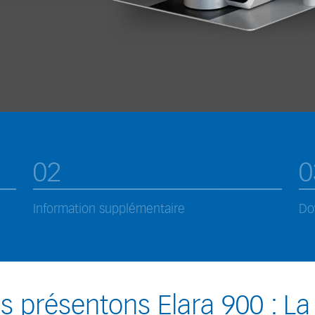
02
0
Information supplémentaire
Do
 présentons Elara 900 : La