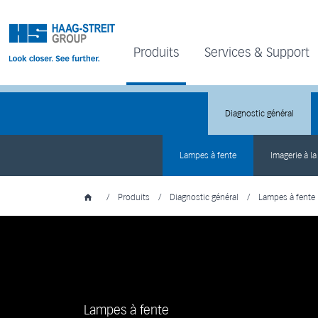
Produits
Services & Support
Diagnostic général
Lampes à fente
Imagerie à la
/
Produits
/
Diagnostic général
/
Lampes à fente
Lampes à fente