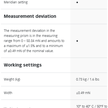
Meridian setting
●
Measurement deviation
The measurement deviation in the
measuring prism is in the measuring
range from 0 – 58.84 mN and amounts to
●
a maximum of ±1.5% and to a minimum
of ±0.49 mN of the nominal value.
Working settings
Weight (kg)
0.73 kg / 1.6 lbs
Width
≤0.49 mN
10° to 40° C / 50°F to