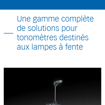
Une gamme complète
de solutions pour
tonomètres destinés
aux lampes à fente