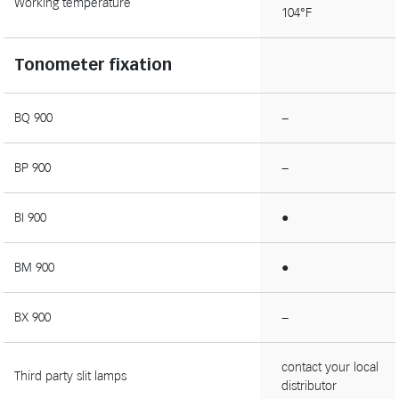
Working temperature
104°F
Tonometer fixation
BQ 900
−
BP 900
−
BI 900
●
BM 900
●
BX 900
−
contact your local
Third party slit lamps
distributor