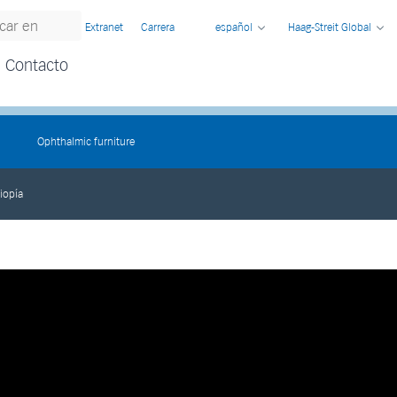
Extranet
Carrera
español
Haag-Streit Global
Contacto
Ophthalmic furniture
iopía