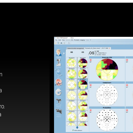
ón
.
a
ro.
a