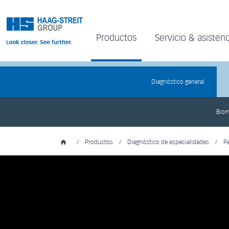
Productos
Servicio & asistenc
Diagnóstico general
Biom
/
Productos
/
Diagnóstico de especialidades
/
Pe