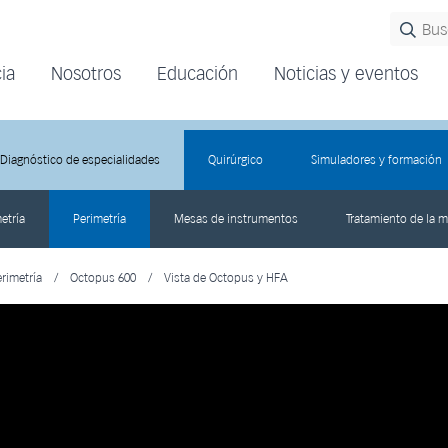
ia
Nosotros
Educación
Noticias y eventos
Diagnóstico de especialidades
Quirúrgico
Simuladores y formación
etría
Perimetría
Mesas de instrumentos
Tratamiento de la m
rimetría
/
Octopus 600
/
Vista de Octopus y HFA