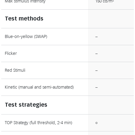
Max stimulus intensity
150 cd/m²
Test methods
Blue-on-yellow (SWAP)
−
Flicker
−
Red Stimuli
−
Kinetic (manual and semi-automated)
−
Test strategies
TOP Strategy (full threshold, 2-4 min)
○