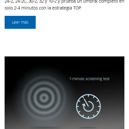
24-2, 24-2C, 30-2, 32 y 10-2 y prueba un umbral completo en
solo 2-4 minutos con la estrategia TOP.
Leer más