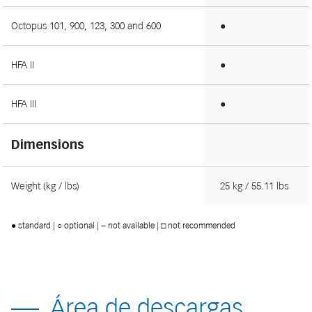
Octopus 101, 900, 123, 300 and 600
●
HFA II
●
HFA III
●
Dimensions
Weight (kg / lbs)
25 kg / 55.11 lbs
● standard | ○ optional | − not available | □ not recommended
Área de descargas