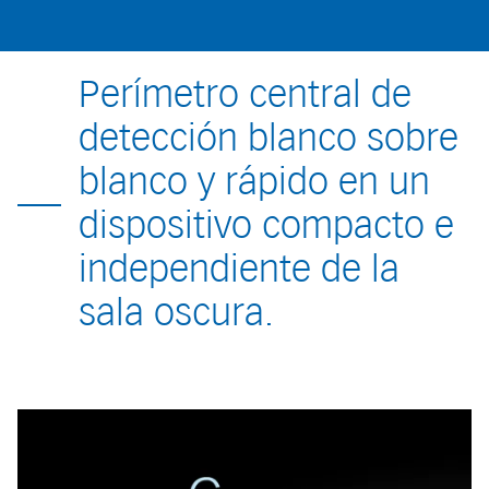
Perímetro central de
detección blanco sobre
blanco y rápido en un
dispositivo compacto e
independiente de la
sala oscura.