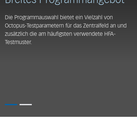
B
Die Programmauswahl bietet ein Vielzahl von
U
Octopus-Testparametern für das Zentralfeld an und
zusätzlich die am häufigsten verwendete HFA-
Zu
Testmuster.
b
Ar
re
K
d
A