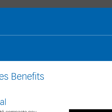
es Benefits
al