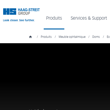
Produits
Services & Support
/
Produits
/
Meuble ophtalmique
/
Doms
/
Ec