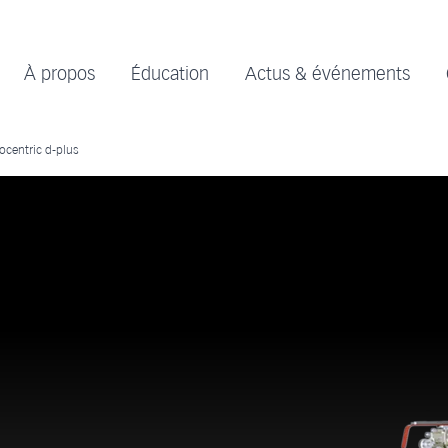
À propos
Éducation
Actus & événements
ocentric d-plus