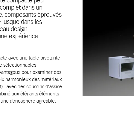
ité compacte peu
 complet dans un
de, composants éprouvés
e jusque dans les
veau design
é une expérience
te avec une table pivotante
ge sélectionnables
vantageux pour examiner des
choix harmonieux des matériaux
t) - avec des coussins d’assise
mbiné aux élégants éléments
ée une atmosphère agréable.