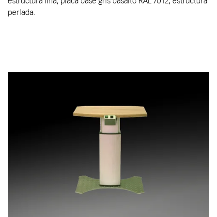
estructura fina, placa base gris basalto RAL 7012, estructura
perlada.