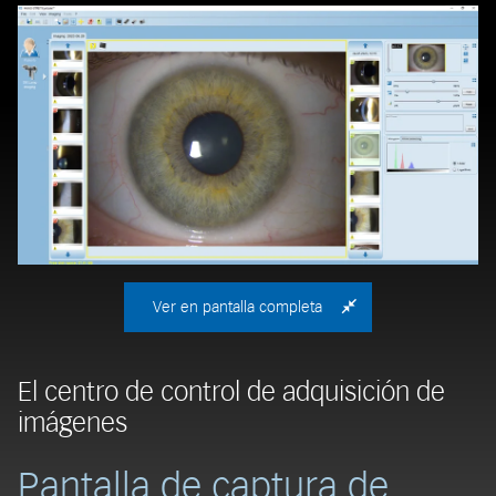
Ver en pantalla completa
El centro de control de adquisición de
I
imágenes
p
Pantalla de captura de