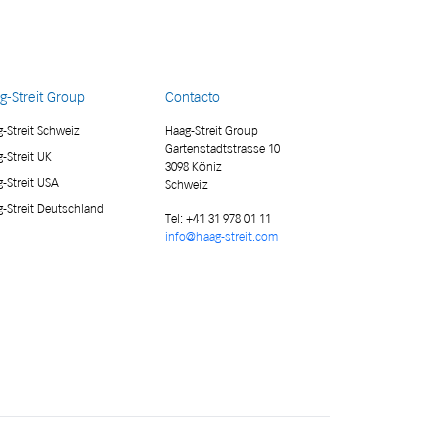
g-Streit Group
Contacto
-Streit Schweiz
Haag-Streit Group
Gartenstadtstrasse 10
-Streit UK
3098 Köniz
-Streit USA
Schweiz
-Streit Deutschland
Tel:
+41 31 978 01 11
info@haag-streit.com