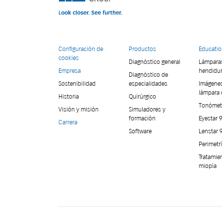
Configuración de
Productos
Educati
cookies
Diagnóstico general
Lámpara
Empresa
hendidu
Diagnóstico de
Sostenibilidad
especialidades
Imágene
lámpara 
Historia
Quirúrgico
Tonómet
Visión y misión
Simuladores y
formación
Eyestar 
Carrera
Software
Lenstar 
Perimetr
Tratamie
miopía