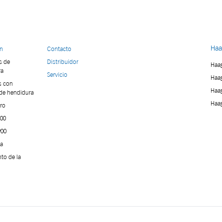
Haa
on
Contacto
s de
Distribuidor
Haag
ra
Servicio
Haag
s con
Haag
de hendidura
Haag
ro
900
900
ía
nto de la