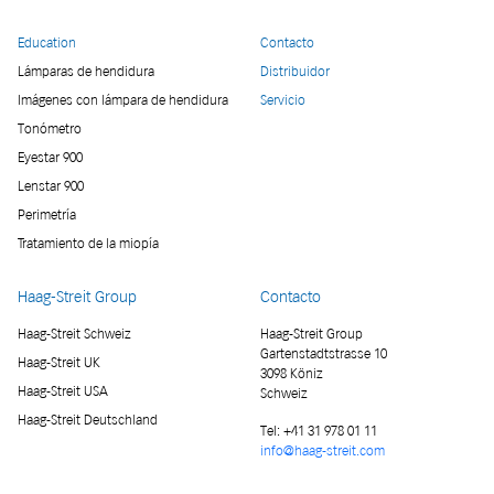
Education
Contacto
Lámparas de hendidura
Distribuidor
Imágenes con lámpara de hendidura
Servicio
Tonómetro
Eyestar 900
Lenstar 900
Perimetría
Tratamiento de la miopía
Haag-Streit Group
Contacto
Haag-Streit Schweiz
Haag-Streit Group
Gartenstadtstrasse 10
Haag-Streit UK
3098 Köniz
Haag-Streit USA
Schweiz
Haag-Streit Deutschland
Tel:
+41 31 978 01 11
info@haag-streit.com