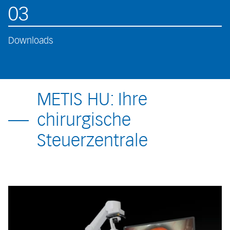
03
Downloads
METIS HU: Ihre
chirurgische
Steuerzentrale