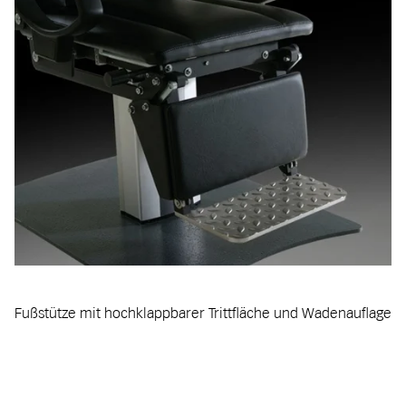
Fußstütze mit hochklappbarer Trittfläche und Wadenauflage